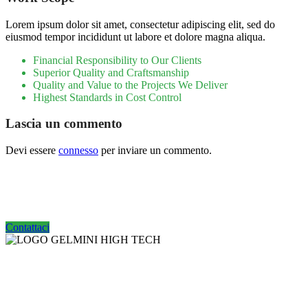
Lorem ipsum dolor sit amet, consectetur adipiscing elit, sed do
eiusmod tempor incididunt ut labore et dolore magna aliqua.
Financial Responsibility to Our Clients
Superior Quality and Craftsmanship
Quality and Value to the Projects We Deliver
Highest Standards in Cost Control
Lascia un commento
Devi essere
connesso
per inviare un commento.
Vuoi un preventivo per acquistare un
nuovo macchinario?
Contattaci
Gelmini High Tech
Via Biondini, 17 – Fraz. Viarolo
43018 Sissa Trecasali (PR)
P.IVA: IT02277410342