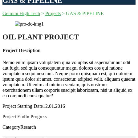
GAS & PIPELINE
Gelmini High Tech
>
Projects
>
GAS & PIPELINE
OIL PLANT PROJECT
Project Desciption
Nemo enim ipsam voluptatem quia voluptas sit aspernatur aut odit
aut fugit, sed quia consequuntur magni dolores eos qui ratione
voluptatem sequi nesciunt. Neque porro quisquam est, qui dolorem
ipsum quia dolor sit amet, consectetur, adipisci velit, aliquam quaerat
voluptatem. Ut enim ad minima veniam, quis nostrum
exercitationem ullam corporis suscipit laboriosam, nisi ut aliquid ex
ea commodi consequatur?
Project Starting Date
12.01.2016
Project End
In Progress
Category
Resarch